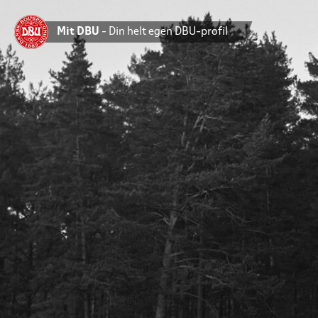
Mit DBU
- Din helt egen DBU-profil