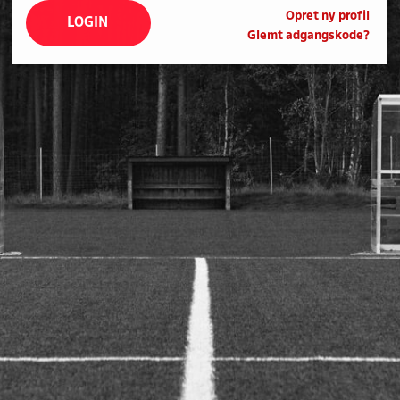
Opret ny profil
LOGIN
Glemt adgangskode?